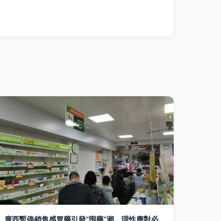
廣西暫停銷售感冒藥引發“囤藥”潮，理性應對必