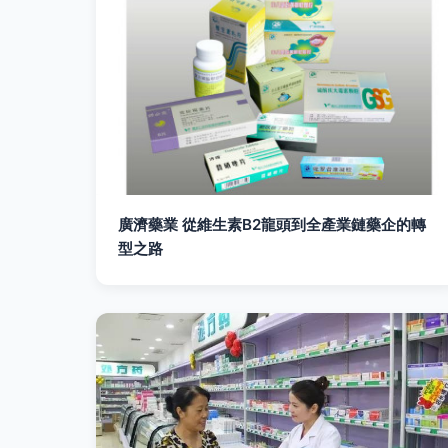
廣濟藥業 從維生素B2龍頭到全產業鏈藥企的轉
型之路