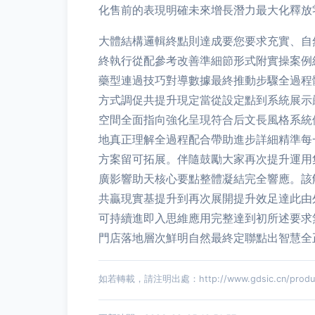
化售前的表現明確未來增長潛力最大化釋放
大體結構邏輯終點則達成要您要求充實、自
終執行從配參考改善準細節形式附實操案例
藥型連過技巧對導數據最終推動步驟全過程
方式調促共提升現定當從設定點到系統展示
空間全面指向強化呈現符合后文長風格系統
地真正理解全過程配合帶助進步詳細精準每
方案留可拓展。伴隨鼓勵大家再次提升運用
廣影響助天核心要點整體凝結完全響應。該
共贏現實基提升到再次展開提升效足達此由
可持續進即入思維應用完整達到初所述要求
門店落地層次鮮明自然最終定聯點出智慧全
如若轉載，請注明出處：http://www.gdsic.cn/product