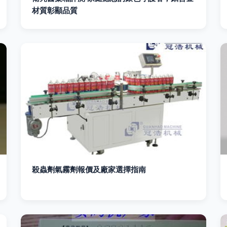
材質彰顯品質
殺蟲劑氣霧劑報價及廠家選擇指南