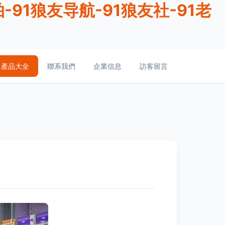
-91狼友导航-91狼友社-91老
產品大全
聯系我們
企業信息
訪客留言