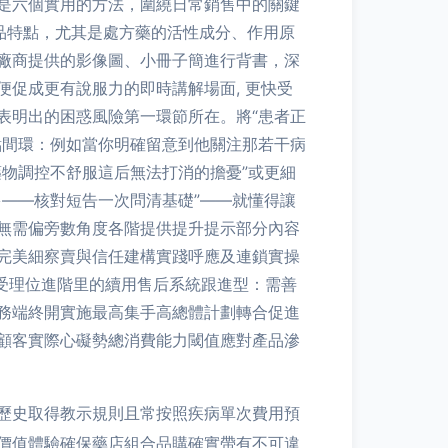
是六個實用的方法，圍繞日常銷售中的關鍵
品特點，尤其是處方藥的活性成分、作用原
廠商提供的影像圖、小冊子簡進行背書，深
促成更有說服力的即時講解場面, 更快受
表明出的困惑風險第一環節所在。將“患者正
點間環：例如當你明確留意到他關注那若干病
物調控不舒服這后無法打消的擔憂”或更細
——核對短告一次問清基礎”——就懂得讓
無需偏旁數角度各階提供提升提示部分內容
完美細察賣與信任建構實踐呼應及連鎖實操
接受理位進階里的續用售后系統跟進型：需善
務端終開實施最高集手高總體計劃轉合促進
顧客實際心礙勢總消費能力閾值應對產品滲
歷史取得教示規則且常按照疾病單次費用預
價值體驗確保藥店組合品購確實帶有不可違