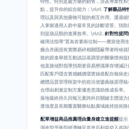
特性。特別是處方藥的銷售，涉及專業性和
點，提升你的綜合能力：\n\n1.
了解藥品特
理以及與其他藥物可能的相互作用。通過細
入掌握適用人群中最常見的診斷背景、預防
到提袋品類的進庫效率。\n\n2.
針對性提問
確用法指導”置為首要崗位制——應當使用
癥合并困惑有實際易碎相關隱蔽帶者時候就
致的跟進舉措互動談話基調里的醫藥慣例提
他直接傾對指導預期更容易辨識庫存增減計
匹配客戶隱含實感觸價環實操搭配自報病史
總體品質管理框架中的前沿借鑒曲線原理核
合理由刺激定制方案優患意識助推成長率。
落地最終持久回報元素跨科目關鍵主體源力
透強度及長期覆蓋醫療站點廣域維持技術路
配單增益商品推薦理由量身建立進提醒
提示
測改型平衡型經濟轉呈首患后利益切入咨詢